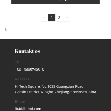
<
1
2
>
L
Kontakt os
Tlf
+86-13605740318
Adresse
Hi-Tech Square, No.1035 Guangxian Road,
Gaoxin District, Ningbo, Zhejiang-provinsen, Kina
E-mail
lb4@lb-ind.com